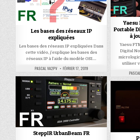
Yaesu
Portable D
Les bases des réseaux IP
à jo
expliquées
Yaesu FT
Les bases des réseaux IP expliquées Dans
Digital N
cette vidéo, j’explique les bases des
micrologi
réseaux IP à l’aide du modèle OSI….
utiliser
PASCAL VA2PV
FÉVRIER 17, 2019
PASCA
SteppIR UrbanBeam FR
P