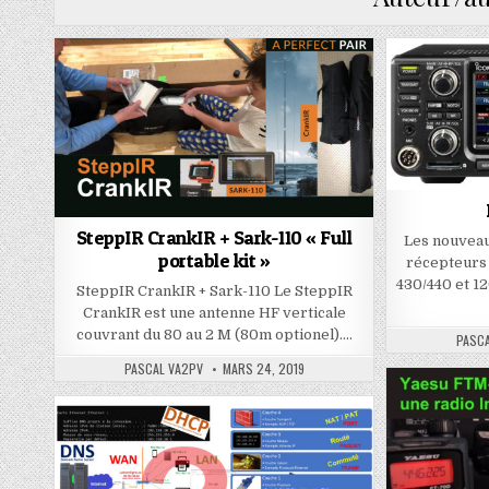
SteppIR CrankIR + Sark-110 « Full
Les nouvea
portable kit »
récepteurs 
430/440 et 1
SteppIR CrankIR + Sark-110 Le SteppIR
CrankIR est une antenne HF verticale
couvrant du 80 au 2 M (80m optionel)….
PASC
PASCAL VA2PV
MARS 24, 2019