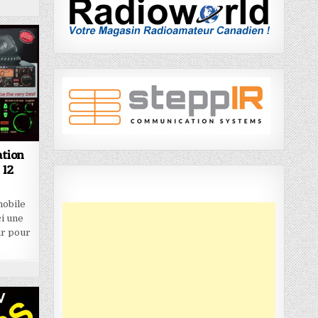
ation
 12
mobile
ci une
ur pour