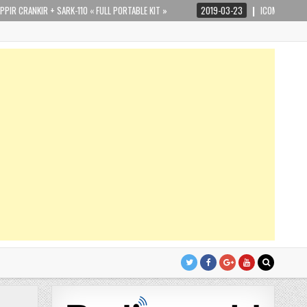
IR + SARK-110 « FULL PORTABLE KIT »
2019-03-23
ICOM IC-9700