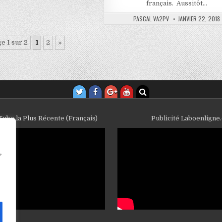
français. Aussitôt…
PASCAL VA2PV
JANVIER 22, 2018
e 1 sur 2
1
2
»
ube la Plus Récente (Français)
Publicité Laboenligne
,