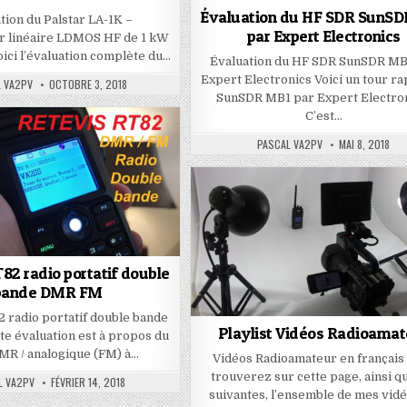
Évaluation du HF SDR SunS
tion du Palstar LA-1K –
par Expert Electronics
ur linéaire LDMOS HF de 1 kW
oici l’évaluation complète du…
Évaluation du HF SDR SunSDR MB
Expert Electronics Voici un tour ra
L VA2PV
OCTOBRE 3, 2018
SunSDR MB1 par Expert Electron
C’est…
PASCAL VA2PV
MAI 8, 2018
82 radio portatif double
bande DMR FM
 radio portatif double bande
Playlist Vidéos Radioamat
e évaluation est à propos du
MR / analogique (FM) à…
Vidéos Radioamateur en français
trouverez sur cette page, ainsi q
L VA2PV
FÉVRIER 14, 2018
suivantes, l’ensemble de mes vid