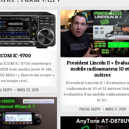
ICOM IC-9700
President Lincoln II + Évalu
ux ICOM IC-9700 émetteurs-
mobile radioamateur 10 et
SDR tous modes pour le 144,
mètres
200 MHz ! « Spectrum scope »
en temps réel…
President Lincoln II + Évaluation 
radioamateur 10 et 12 mètres Voi
AL VA2PV
MARS 23, 2019
évaluation d’un mobile radioamate
le 10…
PASCAL VA2PV
MARS 17, 2019