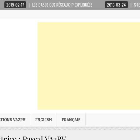
2-17
LES BASES DES RÉSEAUX IP EXPLIQUÉES
2019-03-24
STEPPIR CRANK
ATIONS VA2PV
ENGLISH
FRANÇAIS
trice :
Pascal VA2PV