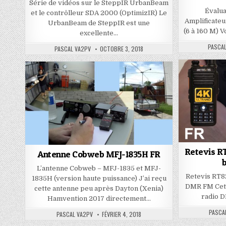
Série de vidéos sur le SteppIR UrbanBeam
Évalua
et le contrôlleur SDA 2000 (OptimizIR) Le
Amplificate
UrbanBeam de SteppIR est une
(6 à 160 M) V
excellente…
PASCA
PASCAL VA2PV
OCTOBRE 3, 2018
Retevis RT
Antenne Cobweb MFJ-1835H FR
L’antenne Cobweb – MFJ-1835 et MFJ-
Retevis RT82
1835H (version haute puissance) J’ai reçu
DMR FM Cett
cette antenne peu après Dayton (Xenia)
radio D
Hamvention 2017 directement…
PASCA
PASCAL VA2PV
FÉVRIER 4, 2018