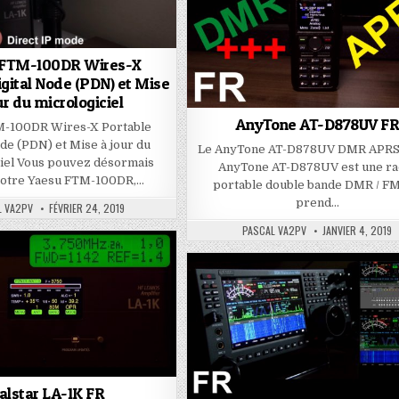
 FTM-100DR Wires-X
igital Node (PDN) et Mise
ur du micrologiciel
AnyTone AT-D878UV F
M-100DR Wires-X Portable
ode (PDN) et Mise à jour du
Le AnyTone AT-D878UV DMR APRS
ciel Vous pouvez désormais
AnyTone AT-D878UV est une ra
 votre Yaesu FTM-100DR,…
portable double bande DMR / FM
prend…
L VA2PV
FÉVRIER 24, 2019
PASCAL VA2PV
JANVIER 4, 2019
alstar LA-1K FR