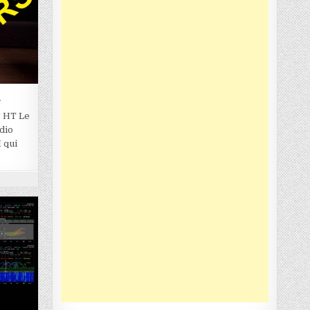
R
 HT Le
dio
 qui