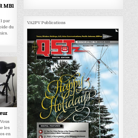
DR MB1
1 par
VA2PV Publications
pide du
ics.
eur
 Vous
ue les
éos en