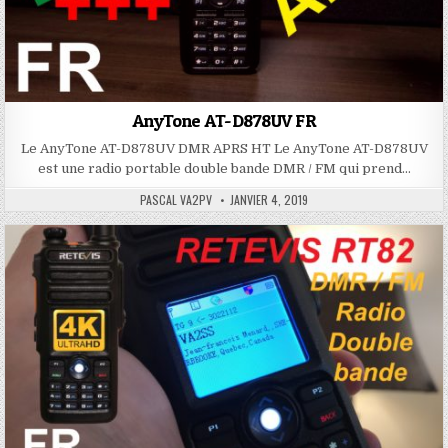
AnyTone AT-D878UV FR
Le AnyTone AT-D878UV DMR APRS HT Le AnyTone AT-D878UV
est une radio portable double bande DMR / FM qui prend…
PASCAL VA2PV
JANVIER 4, 2019